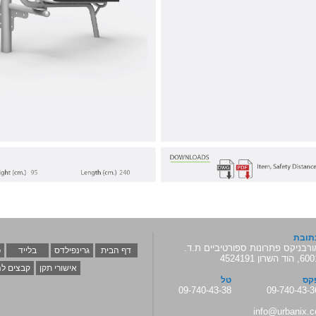
תובת
ורבניקס פתרונות ספורטיביים ת.ד.
דף הבית
גרינפילדס
בלייד
כ
 הוד השרון 4524191
אישורי תקן
קבצים לה
קס
טל
09-740-43-38
09-740-43-3
info@urbanix.c