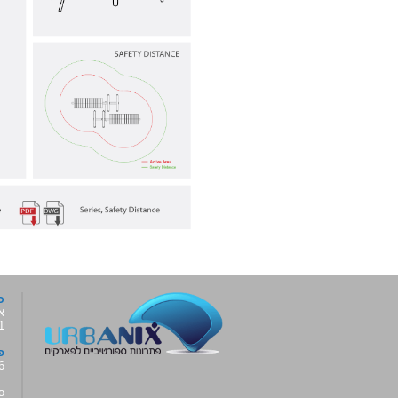
כ
א
6001,
פ
6
o