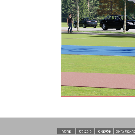
ראפת גראס
פלייפאנג
קיקבוקס
פריסה