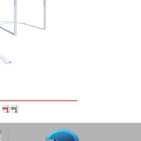
כ
א
6001,