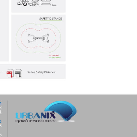
כ
א
6001,
פ
6
o