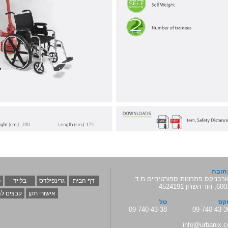
תובת
ורבניקס פתרונות ספורטיביים ת.ד.
דף הבית
גרינפילדס
בלייד
כ
 הוד השרון 4524191
אישורי תקן
קבצים לה
קס
טל
09-740-43-38
09-740-43-3
info@urbanix.c