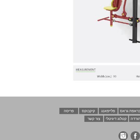
ראפת גראס
פלייפאנג
קיקבוקס
פריסה
ורדה
קטלוג דיגיטלי
צור קשר