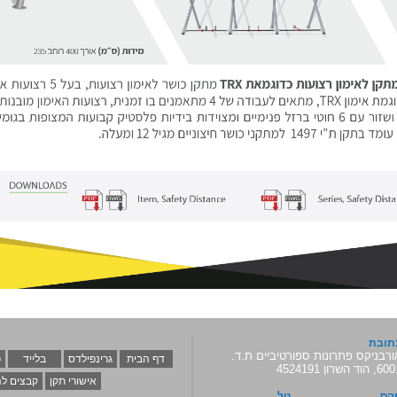
תובת
ורבניקס פתרונות ספורטיביים ת.ד.
דף הבית
גרינפילדס
בלייד
כ
 הוד השרון 4524191
אישורי תקן
קבצים לה
קס
טל