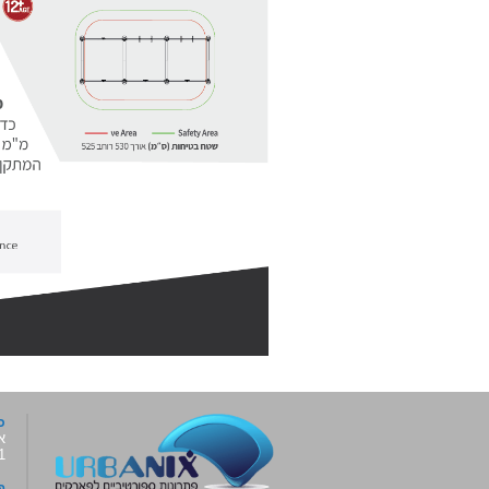
כ
א
6001,
פ